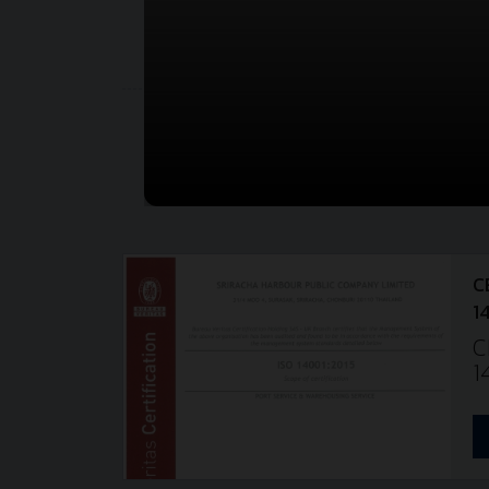
C
1
C
1