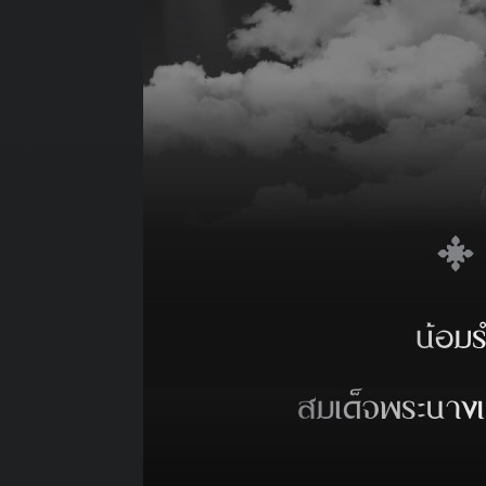
ตัวแทนและพนักงานท่าเรือ ศรีราชา 
2562 เวลา 04.00 น. ร่วมแจกน้ำดื
ผ่านหน้าท่าเรือ ศรีราชา ฮาร์เบอร์
การแพทย์หรือผู้ป่วยยากไร้ต่อไป