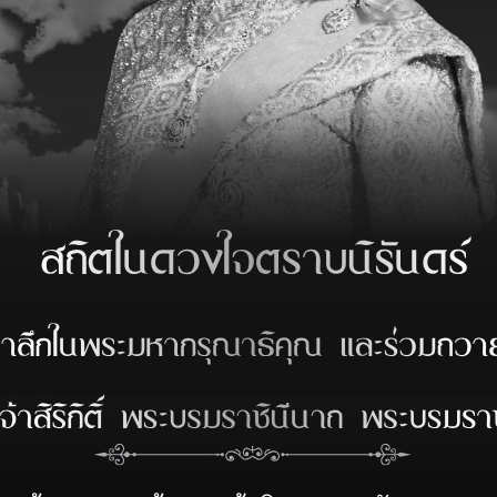
ฮาร์เบอร์ ได้ร่วมสนับสนุนโครงการวิ่งมาราธอน ซึ่งจัดโดย รพ.สมเด็
่มและร่วมให้กำลังใจกับนักวิ่ง งาน SRIRACHA HEALTHY RUN เนื่อง
 และเป็นการร่วมทำบุญกับการจัดหารายได้ให้กับ รพ.สมเด็จ ณ ศรีราช