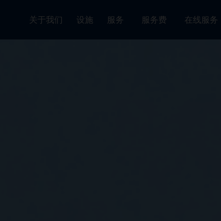
关于我们
设施
服务
服务费
在线服
SRIRAC
SRIRAC
SRIRAC
是拉差港（
位于泰国东部沿海中心的泰国第一个私人国
位於泰國東部沿海地區的泰國第一
SRH
），泰国首个也是最大的国
于处理各类货物，如散货、件杂货以及包
的港口必须支持泰国东部的所有工业区，