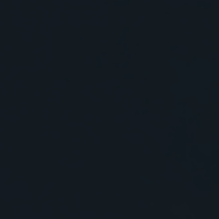
中心位置，并且其西部直接受到西
区和Eastern Seaboard工业区等。
了该港口全年任何季节均可使用。