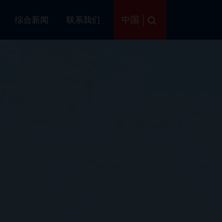
中国
务
综合新闻
联系我们
HA
HA
HA
HARBOUR
HARBOUR
HARBOUR
际港口和最大的深海港口。 我们
個私人國際港口和最大的深海港口
际私营深海港。
该港口主要设计用
括集装箱在内的特殊货物。它战略
例如Laemchabang工业区，