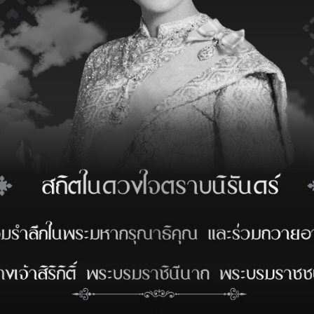
 a carrier
括2个常规行
risbane
Export
ETA-D
23-27/02
15-19/03
a Port
Import
ETA
-
24/04
和处理货物服务
ia
Import-Export