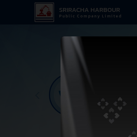
SRIRACHA HARBOUR
Public Company Limited
CARRIER REGU
STORAGE SERV
OTHER SERVI
PORT SERVI