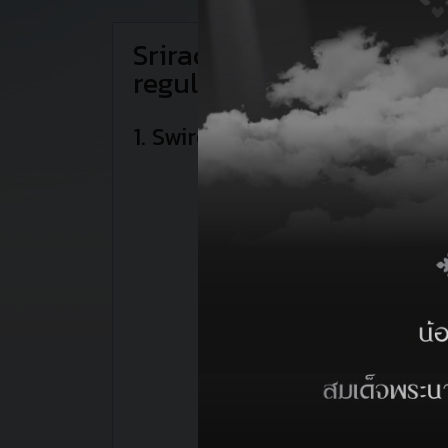
Sriracha Harbor Port has
斯里兰卡的港口服务包
储存服务
其他服务
regularly as follows
业
进出口货物中转服务（室内和室外）
装卸工人服务
1. Swire Shipping Schedules
1. 船泊服务
Sriracha Port To B
货物存储服务（散货和杂货）
拖船，浮吊服务
Vessel
SRH的船只类别服务
PORT VILA CHIEF
每日库存报告
24小时通关服务
1. 远洋船舶
TONGA CHIEF
2. 驳船和打火机
货运和装卸保险
门到门运输服务
3. 邮轮
New Zealand To Srirach
4. 汽车运输船
CCTV监控24/7的安全性
称重服务
Vessel
5. 修理船
KOTA BAHAGIA
安全，健康和环境政策（SHE）
搬运设备服务
PORT VILA CHIEF
2. 在存储区域上装载，卸载
储存区由隔离栅栏保护。
容器填充
Intra-As
SRH的货物分类服务