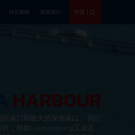
中国
务
综合新闻
联系我们
HA
HA
HA
HARBOUR
HARBOUR
HARBOUR
际港口和最大的深海港口。 我们
個私人國際港口和最大的深海港口
际私营深海港。
该港口主要设计用
括集装箱在内的特殊货物。它战略
例如Laemchabang工业区，