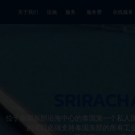
关于我们
设施
服务
服务费
在线服
SRIRAC
SRIRAC
SRIRAC
是拉差港（
位于泰国东部沿海中心的泰国第一个私人国
位於泰國東部沿海地區的泰國第一
SRH
），泰国首个也是最大的国
于处理各类货物，如散货、件杂货以及包
的港口必须支持泰国东部的所有工业区，