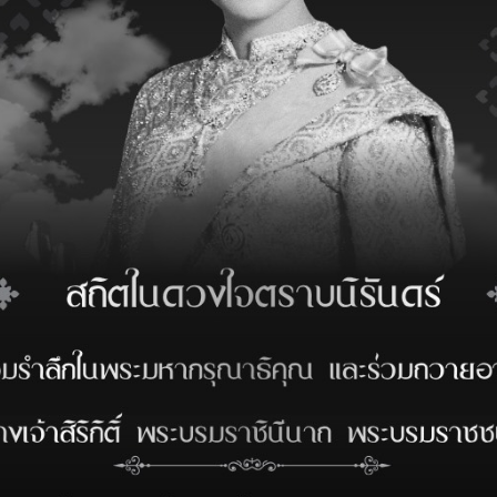
 a carrier
括2个常规行
闭路电视摄像机
risbane
Export
ETA-D
23-27/02
15-19/03
a Port
Import
ETA
-
开放式存储区
24/04
和处理货物服务
ia
Import-Export