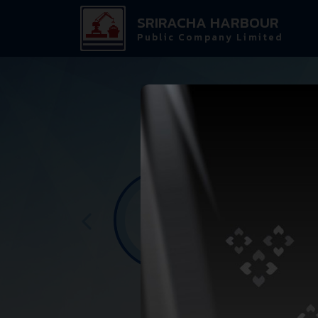
SRIRACHA HARBOUR
Public Company Limited
CARRIER REGU
STORAGE SERV
OTHER SERVI
PORT SERVI