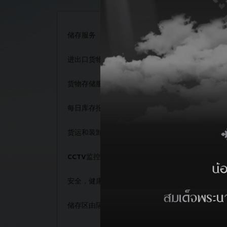
Sriracha Harbor Port has
斯里兰卡的港口服务包
储存服务
其他服务
regularly as follows
业
进出口货物中转服务（室内和室外）
装卸工人服务
1. Swire Shipping Schedules
1. 船泊服务
Sriracha Port To B
货物存储服务（散货和杂货）
拖船，浮吊服务
Vessel
SRH的船只类别服务
PORT VILA CHIEF
每日库存报告
24小时通关服务
1. 远洋船舶
TONGA CHIEF
2. 驳船和打火机
货运和装卸保险
门到门运输服务
3. 邮轮
New Zealand To Srirach
4. 汽车运输船
CCTV监控24/7的安全性
称重服务
Vessel
5. 修理船
KOTA BAHAGIA
安全，健康和环境政策（SHE）
搬运设备服务
PORT VILA CHIEF
2. 在存储区域上装载，卸载
储存区由隔离栅栏保护。
容器填充
Intra-As
SRH的货物分类服务