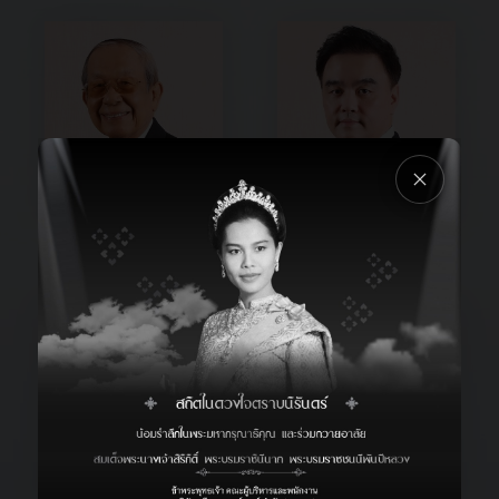
พล.ร.ท. ทนง ศิริรังษี
คุณวิกิจ หอรุ่งเรือง
รองประธานกรรมการบริหาร
กรรมการผู้จัดการใหญ่