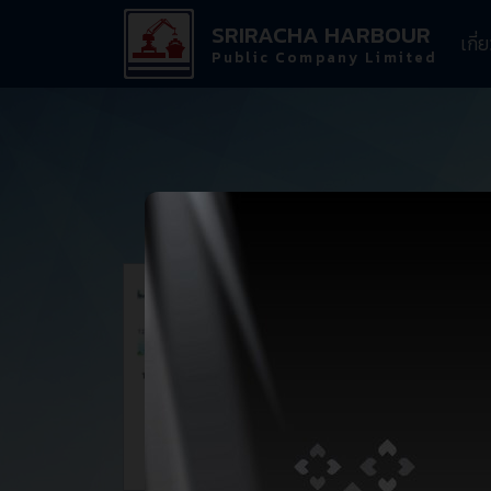
SRIRACHA HARBOUR
เกี่
Public Company Limited
น
แ
ค
ประ